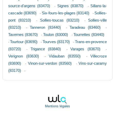
source-d'argens (83470)
Signes (83870)
Sillans-la-
-
-
cascade (83690)
Six-fours-les-plages (83140)
Sollies-
-
-
pont (83210)
Sollies-toucas (83210)
Sollies-ville
-
-
(83210)
Tanneron (83440)
Taradeau (83460)
-
-
-
Tavernes (83670)
Toulon (83000)
Tourrettes (83440)
-
-
Tourtour (83690)
Tourves (83170)
Trans-en-provence
-
-
-
(83720)
Trigance (83840)
Varages (83670)
-
-
-
Verignon (83630)
Vidauban (83550)
Villecroze
-
-
(83690)
Vinon-sur-verdon (83560)
Vins-sur-caramy
-
-
(83170)
-
Mentions légales