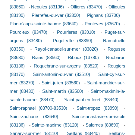
(83860)
Neoules (83136)
Ollieres (83470)
Ollioules
-
-
-
(83190)
Pierrefeu-du-var (83390)
Pignans (83790)
-
-
-
Plan-d'aups-sainte-baume (83640)
Ponteves (83670)
-
-
Pourcieux (83470)
Pourrieres (83910)
Puget-sur-
-
-
argens (83480)
Puget-ville (83390)
Ramatuelle
-
-
(83350)
Rayol-canadel-sur-mer (83820)
Regusse
-
-
(83630)
Rians (83560)
Riboux (13780)
Rocbaron
-
-
-
(83136)
Roquebrune-sur-argens (83520)
Rougiers
-
-
(83170)
Saint-antonin-du-var (83510)
Saint-cyr-sur-
-
-
mer (83270)
Saint-julien (83560)
Saint-mandrier-sur-
-
-
mer (83430)
Saint-martin (83560)
Saint-maximin-la-
-
-
sainte-baume (83470)
Saint-paul-en-foret (83440)
-
-
Saint-raphael (83700-83530)
Saint-tropez (83990)
-
-
Saint-zacharie (83640)
Sainte-anastasie-sur-issole
-
(83136)
Sainte-maxime (83120)
Salernes (83690)
-
-
-
Sanary-sur-mer (83110)
Seillans (83440)
Seillons-
-
-