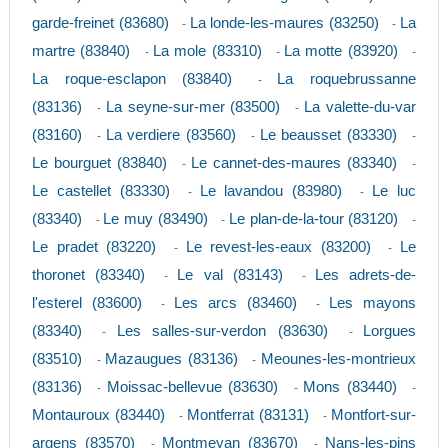
garde-freinet (83680)
La londe-les-maures (83250)
La
-
-
martre (83840)
La mole (83310)
La motte (83920)
-
-
-
La roque-esclapon (83840)
La roquebrussanne
-
(83136)
La seyne-sur-mer (83500)
La valette-du-var
-
-
(83160)
La verdiere (83560)
Le beausset (83330)
-
-
-
Le bourguet (83840)
Le cannet-des-maures (83340)
-
-
Le castellet (83330)
Le lavandou (83980)
Le luc
-
-
(83340)
Le muy (83490)
Le plan-de-la-tour (83120)
-
-
-
Le pradet (83220)
Le revest-les-eaux (83200)
Le
-
-
thoronet (83340)
Le val (83143)
Les adrets-de-
-
-
l'esterel (83600)
Les arcs (83460)
Les mayons
-
-
(83340)
Les salles-sur-verdon (83630)
Lorgues
-
-
(83510)
Mazaugues (83136)
Meounes-les-montrieux
-
-
(83136)
Moissac-bellevue (83630)
Mons (83440)
-
-
-
Montauroux (83440)
Montferrat (83131)
Montfort-sur-
-
-
argens (83570)
Montmeyan (83670)
Nans-les-pins
-
-