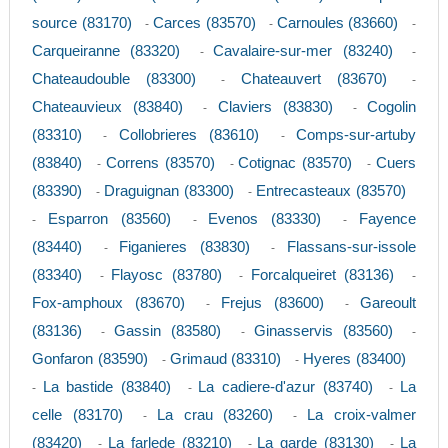
source (83170)
Carces (83570)
Carnoules (83660)
-
-
-
Carqueiranne (83320)
Cavalaire-sur-mer (83240)
-
-
Chateaudouble (83300)
Chateauvert (83670)
-
-
Chateauvieux (83840)
Claviers (83830)
Cogolin
-
-
(83310)
Collobrieres (83610)
Comps-sur-artuby
-
-
(83840)
Correns (83570)
Cotignac (83570)
Cuers
-
-
-
(83390)
Draguignan (83300)
Entrecasteaux (83570)
-
-
Esparron (83560)
Evenos (83330)
Fayence
-
-
-
(83440)
Figanieres (83830)
Flassans-sur-issole
-
-
(83340)
Flayosc (83780)
Forcalqueiret (83136)
-
-
-
Fox-amphoux (83670)
Frejus (83600)
Gareoult
-
-
(83136)
Gassin (83580)
Ginasservis (83560)
-
-
-
Gonfaron (83590)
Grimaud (83310)
Hyeres (83400)
-
-
La bastide (83840)
La cadiere-d'azur (83740)
La
-
-
-
celle (83170)
La crau (83260)
La croix-valmer
-
-
(83420)
La farlede (83210)
La garde (83130)
La
-
-
-