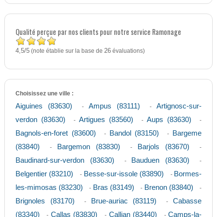
Qualité perçue par nos clients pour notre service Ramonage
4,5
5
/
(note établie sur la base de
26
évaluations)
Choisissez une ville :
Aiguines (83630)
Ampus (83111)
Artignosc-sur-
-
-
verdon (83630)
Artigues (83560)
Aups (83630)
-
-
-
Bagnols-en-foret (83600)
Bandol (83150)
Bargeme
-
-
(83840)
Bargemon (83830)
Barjols (83670)
-
-
-
Baudinard-sur-verdon (83630)
Bauduen (83630)
-
-
Belgentier (83210)
Besse-sur-issole (83890)
Bormes-
-
-
les-mimosas (83230)
Bras (83149)
Brenon (83840)
-
-
-
Brignoles (83170)
Brue-auriac (83119)
Cabasse
-
-
(83340)
Callas (83830)
Callian (83440)
Camps-la-
-
-
-