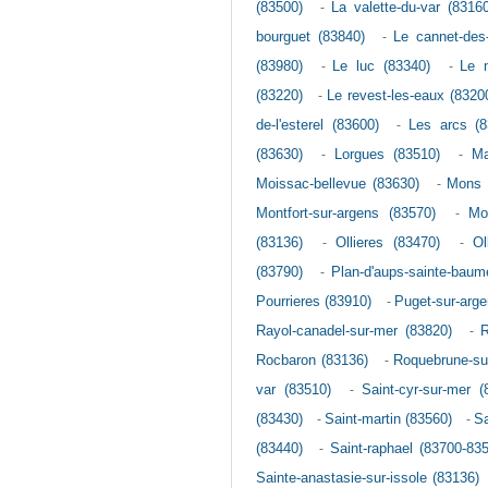
(83500)
-
La valette-du-var (83160
bourguet (83840)
-
Le cannet-des
(83980)
-
Le luc (83340)
-
Le 
(83220)
-
Le revest-les-eaux (8320
de-l'esterel (83600)
-
Les arcs (8
(83630)
-
Lorgues (83510)
-
Ma
Moissac-bellevue (83630)
-
Mons 
Montfort-sur-argens (83570)
-
Mo
(83136)
-
Ollieres (83470)
-
Ol
(83790)
-
Plan-d'aups-sainte-baum
Pourrieres (83910)
-
Puget-sur-arge
Rayol-canadel-sur-mer (83820)
-
R
Rocbaron (83136)
-
Roquebrune-su
var (83510)
-
Saint-cyr-sur-mer (
(83430)
-
Saint-martin (83560)
-
Sa
(83440)
-
Saint-raphael (83700-83
Sainte-anastasie-sur-issole (83136)