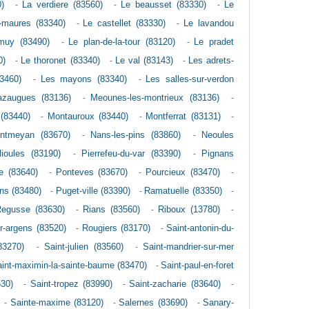
)
-
La verdiere (83560)
-
Le beausset (83330)
-
Le
-maures (83340)
-
Le castellet (83330)
-
Le lavandou
muy (83490)
-
Le plan-de-la-tour (83120)
-
Le pradet
0)
-
Le thoronet (83340)
-
Le val (83143)
-
Les adrets-
3460)
-
Les mayons (83340)
-
Les salles-sur-verdon
zaugues (83136)
-
Meounes-les-montrieux (83136)
-
(83440)
-
Montauroux (83440)
-
Montferrat (83131)
-
ntmeyan (83670)
-
Nans-les-pins (83860)
-
Neoules
lioules (83190)
-
Pierrefeu-du-var (83390)
-
Pignans
e (83640)
-
Ponteves (83670)
-
Pourcieux (83470)
-
ns (83480)
-
Puget-ville (83390)
-
Ramatuelle (83350)
-
egusse (83630)
-
Rians (83560)
-
Riboux (13780)
-
r-argens (83520)
-
Rougiers (83170)
-
Saint-antonin-du-
83270)
-
Saint-julien (83560)
-
Saint-mandrier-sur-mer
int-maximin-la-sainte-baume (83470)
-
Saint-paul-en-foret
530)
-
Saint-tropez (83990)
-
Saint-zacharie (83640)
-
-
Sainte-maxime (83120)
-
Salernes (83690)
-
Sanary-