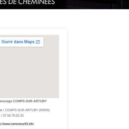
monage COMPS-SUR-ARTUBY
le :
COMPS-SUR-ARTUBY
(
83840
)
 :
07.56.78.02.30
tp://www.ramoneur83.info