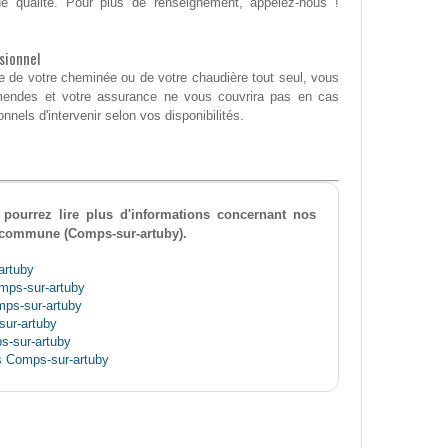
 de qualité. Pour plus de renseignement, appelez-nous !
sionnel
 de votre cheminée ou de votre chaudière tout seul, vous
mendes et votre assurance ne vous couvrira pas en cas
nels d'intervenir selon vos disponibilités.
pourrez lire plus d'informations concernant nos
e commune (Comps-sur-artuby).
artuby
mps-sur-artuby
ps-sur-artuby
ur-artuby
s-sur-artuby
s Comps-sur-artuby