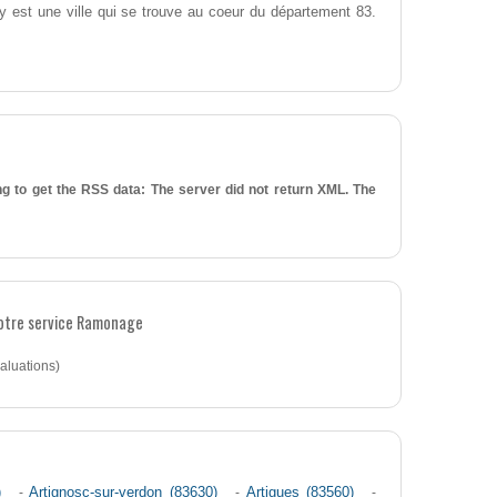
 est une ville qui se trouve au coeur du département 83.
g to get the RSS data: The server did not return XML. The
notre service Ramonage
aluations)
)
-
Artignosc-sur-verdon (83630)
-
Artigues (83560)
-