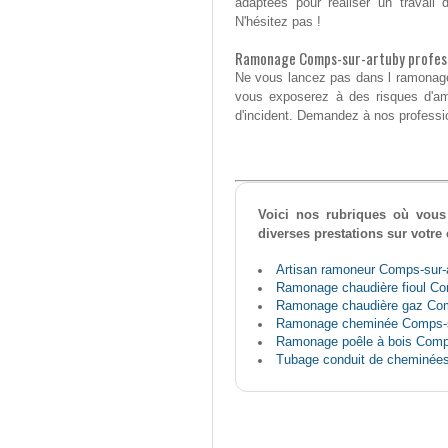
adaptées pour réaliser un travail
N'hésitez pas !
Ramonage Comps-sur-artuby profes
Ne vous lancez pas dans l ramonage
vous exposerez à des risques d'a
d'incident. Demandez à nos profession
Voici nos rubriques où vous 
diverses prestations sur votr
Artisan ramoneur Comps-sur-
Ramonage chaudière fioul Co
Ramonage chaudière gaz Com
Ramonage cheminée Comps-s
Ramonage poêle à bois Comp
Tubage conduit de cheminée