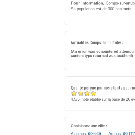
Pour information,
Comps-sur-artuby
Sa population est de 300 habitants.
Actualités Comps-sur-artuby :
(An error was ecnountered attemptin
content type returned was text/html)
Qualité perçue par nos clients pour 
4,5
5
/
(note établie sur la base de
26
év
Choisissez une ville :
Aiguines (83630)
-
Ampus (83111