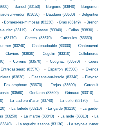
3600)
-
Bandol (83150)
-
Bargeme (83840)
-
Bargemon
nard-sur-verdon (83630)
-
Bauduen (83630)
-
Belgentier
-
Bormes-les-mimosas (83230)
-
Bras (83149)
-
Brenon
e-auriac (83119)
-
Cabasse (83340)
-
Callas (83830)
-
e (83170)
-
Carces (83570)
-
Carnoules (83660)
-
sur-mer (83240)
-
Chateaudouble (83300)
-
Chateauvert
-
Claviers (83830)
-
Cogolin (83310)
-
Collobrieres
40)
-
Correns (83570)
-
Cotignac (83570)
-
Cuers
-
Entrecasteaux (83570)
-
Esparron (83560)
-
Evenos
nieres (83830)
-
Flassans-sur-issole (83340)
-
Flayosc
-
Fox-amphoux (83670)
-
Frejus (83600)
-
Gareoult
ervis (83560)
-
Gonfaron (83590)
-
Grimaud (83310)
-
0)
-
La cadiere-d'azur (83740)
-
La celle (83170)
-
La
20)
-
La farlede (83210)
-
La garde (83130)
-
La garde-
es (83250)
-
La martre (83840)
-
La mole (83310)
-
La
(83840)
-
La roquebrussanne (83136)
-
La seyne-sur-mer