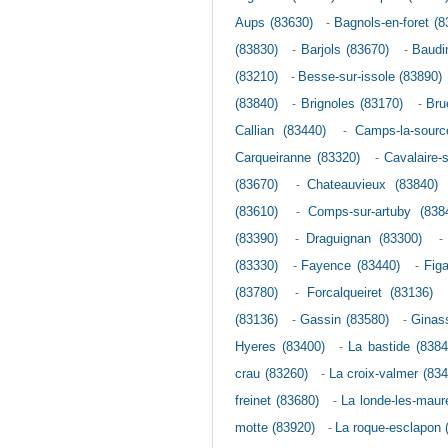
Aups (83630)
-
Bagnols-en-foret (8
(83830)
-
Barjols (83670)
-
Baudi
(83210)
-
Besse-sur-issole (83890)
(83840)
-
Brignoles (83170)
-
Bru
Callian (83440)
-
Camps-la-sourc
Carqueiranne (83320)
-
Cavalaire-
(83670)
-
Chateauvieux (83840)
(83610)
-
Comps-sur-artuby (838
(83390)
-
Draguignan (83300)
(83330)
-
Fayence (83440)
-
Figa
(83780)
-
Forcalqueiret (83136)
(83136)
-
Gassin (83580)
-
Ginass
Hyeres (83400)
-
La bastide (8384
crau (83260)
-
La croix-valmer (834
freinet (83680)
-
La londe-les-maur
motte (83920)
-
La roque-esclapon 