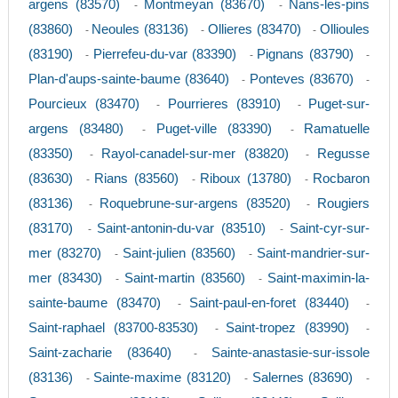
argens (83570)
Montmeyan (83670)
Nans-les-pins
-
-
(83860)
Neoules (83136)
Ollieres (83470)
Ollioules
-
-
-
(83190)
Pierrefeu-du-var (83390)
Pignans (83790)
-
-
-
Plan-d'aups-sainte-baume (83640)
Ponteves (83670)
-
-
Pourcieux (83470)
Pourrieres (83910)
Puget-sur-
-
-
argens (83480)
Puget-ville (83390)
Ramatuelle
-
-
(83350)
Rayol-canadel-sur-mer (83820)
Regusse
-
-
(83630)
Rians (83560)
Riboux (13780)
Rocbaron
-
-
-
(83136)
Roquebrune-sur-argens (83520)
Rougiers
-
-
(83170)
Saint-antonin-du-var (83510)
Saint-cyr-sur-
-
-
mer (83270)
Saint-julien (83560)
Saint-mandrier-sur-
-
-
mer (83430)
Saint-martin (83560)
Saint-maximin-la-
-
-
sainte-baume (83470)
Saint-paul-en-foret (83440)
-
-
Saint-raphael (83700-83530)
Saint-tropez (83990)
-
-
Saint-zacharie (83640)
Sainte-anastasie-sur-issole
-
(83136)
Sainte-maxime (83120)
Salernes (83690)
-
-
-