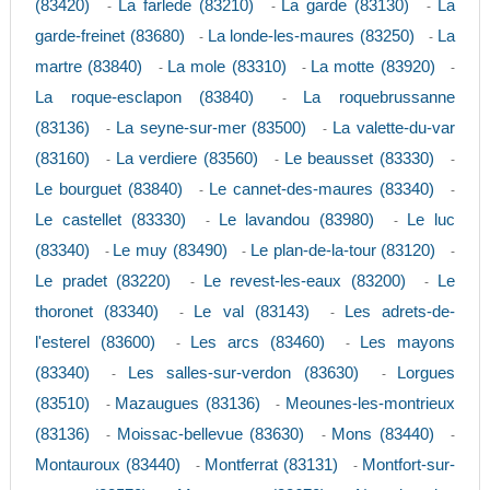
(83420)
La farlede (83210)
La garde (83130)
La
-
-
-
garde-freinet (83680)
La londe-les-maures (83250)
La
-
-
martre (83840)
La mole (83310)
La motte (83920)
-
-
-
La roque-esclapon (83840)
La roquebrussanne
-
(83136)
La seyne-sur-mer (83500)
La valette-du-var
-
-
(83160)
La verdiere (83560)
Le beausset (83330)
-
-
-
Le bourguet (83840)
Le cannet-des-maures (83340)
-
-
Le castellet (83330)
Le lavandou (83980)
Le luc
-
-
(83340)
Le muy (83490)
Le plan-de-la-tour (83120)
-
-
-
Le pradet (83220)
Le revest-les-eaux (83200)
Le
-
-
thoronet (83340)
Le val (83143)
Les adrets-de-
-
-
l'esterel (83600)
Les arcs (83460)
Les mayons
-
-
(83340)
Les salles-sur-verdon (83630)
Lorgues
-
-
(83510)
Mazaugues (83136)
Meounes-les-montrieux
-
-
(83136)
Moissac-bellevue (83630)
Mons (83440)
-
-
-
Montauroux (83440)
Montferrat (83131)
Montfort-sur-
-
-