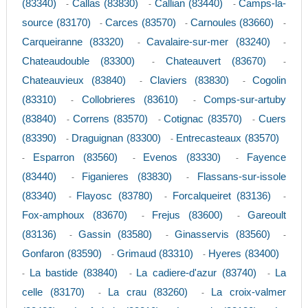
(83340)
Callas (83830)
Callian (83440)
Camps-la-
-
-
-
source (83170)
Carces (83570)
Carnoules (83660)
-
-
-
Carqueiranne (83320)
Cavalaire-sur-mer (83240)
-
-
Chateaudouble (83300)
Chateauvert (83670)
-
-
Chateauvieux (83840)
Claviers (83830)
Cogolin
-
-
(83310)
Collobrieres (83610)
Comps-sur-artuby
-
-
(83840)
Correns (83570)
Cotignac (83570)
Cuers
-
-
-
(83390)
Draguignan (83300)
Entrecasteaux (83570)
-
-
Esparron (83560)
Evenos (83330)
Fayence
-
-
-
(83440)
Figanieres (83830)
Flassans-sur-issole
-
-
(83340)
Flayosc (83780)
Forcalqueiret (83136)
-
-
-
Fox-amphoux (83670)
Frejus (83600)
Gareoult
-
-
(83136)
Gassin (83580)
Ginasservis (83560)
-
-
-
Gonfaron (83590)
Grimaud (83310)
Hyeres (83400)
-
-
La bastide (83840)
La cadiere-d'azur (83740)
La
-
-
-
celle (83170)
La crau (83260)
La croix-valmer
-
-