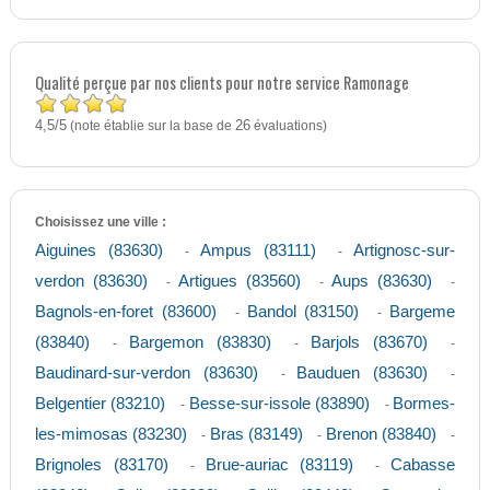
Qualité perçue par nos clients pour notre service Ramonage
4,5
5
/
(note établie sur la base de
26
évaluations)
Choisissez une ville :
Aiguines (83630)
Ampus (83111)
Artignosc-sur-
-
-
verdon (83630)
Artigues (83560)
Aups (83630)
-
-
-
Bagnols-en-foret (83600)
Bandol (83150)
Bargeme
-
-
(83840)
Bargemon (83830)
Barjols (83670)
-
-
-
Baudinard-sur-verdon (83630)
Bauduen (83630)
-
-
Belgentier (83210)
Besse-sur-issole (83890)
Bormes-
-
-
les-mimosas (83230)
Bras (83149)
Brenon (83840)
-
-
-
Brignoles (83170)
Brue-auriac (83119)
Cabasse
-
-