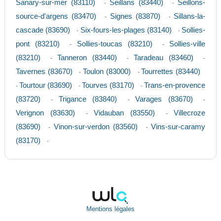
Sanary-sur-mer (83110)
Seillans (83440)
Seillons-
-
-
source-d'argens (83470)
Signes (83870)
Sillans-la-
-
-
cascade (83690)
Six-fours-les-plages (83140)
Sollies-
-
-
pont (83210)
Sollies-toucas (83210)
Sollies-ville
-
-
(83210)
Tanneron (83440)
Taradeau (83460)
-
-
-
Tavernes (83670)
Toulon (83000)
Tourrettes (83440)
-
-
Tourtour (83690)
Tourves (83170)
Trans-en-provence
-
-
-
(83720)
Trigance (83840)
Varages (83670)
-
-
-
Verignon (83630)
Vidauban (83550)
Villecroze
-
-
(83690)
Vinon-sur-verdon (83560)
Vins-sur-caramy
-
-
(83170)
-
Mentions légales