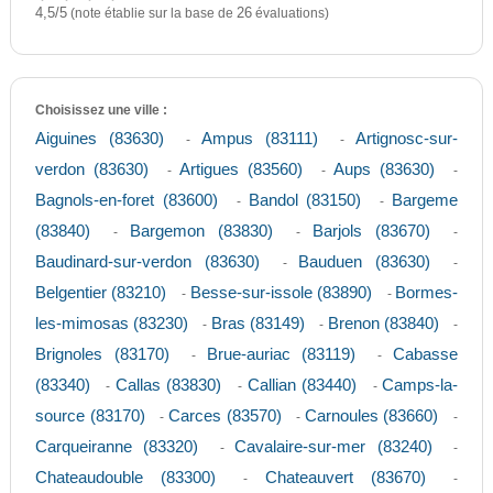
4,5
5
/
(note établie sur la base de
26
évaluations)
Choisissez une ville :
Aiguines (83630)
Ampus (83111)
Artignosc-sur-
-
-
verdon (83630)
Artigues (83560)
Aups (83630)
-
-
-
Bagnols-en-foret (83600)
Bandol (83150)
Bargeme
-
-
(83840)
Bargemon (83830)
Barjols (83670)
-
-
-
Baudinard-sur-verdon (83630)
Bauduen (83630)
-
-
Belgentier (83210)
Besse-sur-issole (83890)
Bormes-
-
-
les-mimosas (83230)
Bras (83149)
Brenon (83840)
-
-
-
Brignoles (83170)
Brue-auriac (83119)
Cabasse
-
-
(83340)
Callas (83830)
Callian (83440)
Camps-la-
-
-
-
source (83170)
Carces (83570)
Carnoules (83660)
-
-
-
Carqueiranne (83320)
Cavalaire-sur-mer (83240)
-
-
Chateaudouble (83300)
Chateauvert (83670)
-
-