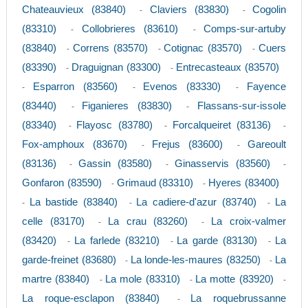
Chateauvieux (83840)
Claviers (83830)
Cogolin
-
-
(83310)
Collobrieres (83610)
Comps-sur-artuby
-
-
(83840)
Correns (83570)
Cotignac (83570)
Cuers
-
-
-
(83390)
Draguignan (83300)
Entrecasteaux (83570)
-
-
Esparron (83560)
Evenos (83330)
Fayence
-
-
-
(83440)
Figanieres (83830)
Flassans-sur-issole
-
-
(83340)
Flayosc (83780)
Forcalqueiret (83136)
-
-
-
Fox-amphoux (83670)
Frejus (83600)
Gareoult
-
-
(83136)
Gassin (83580)
Ginasservis (83560)
-
-
-
Gonfaron (83590)
Grimaud (83310)
Hyeres (83400)
-
-
La bastide (83840)
La cadiere-d'azur (83740)
La
-
-
-
celle (83170)
La crau (83260)
La croix-valmer
-
-
(83420)
La farlede (83210)
La garde (83130)
La
-
-
-
garde-freinet (83680)
La londe-les-maures (83250)
La
-
-
martre (83840)
La mole (83310)
La motte (83920)
-
-
-
La roque-esclapon (83840)
La roquebrussanne
-