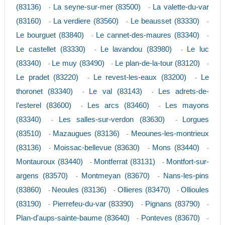
(83136)
La seyne-sur-mer (83500)
La valette-du-var
-
-
(83160)
La verdiere (83560)
Le beausset (83330)
-
-
-
Le bourguet (83840)
Le cannet-des-maures (83340)
-
-
Le castellet (83330)
Le lavandou (83980)
Le luc
-
-
(83340)
Le muy (83490)
Le plan-de-la-tour (83120)
-
-
-
Le pradet (83220)
Le revest-les-eaux (83200)
Le
-
-
thoronet (83340)
Le val (83143)
Les adrets-de-
-
-
l'esterel (83600)
Les arcs (83460)
Les mayons
-
-
(83340)
Les salles-sur-verdon (83630)
Lorgues
-
-
(83510)
Mazaugues (83136)
Meounes-les-montrieux
-
-
(83136)
Moissac-bellevue (83630)
Mons (83440)
-
-
-
Montauroux (83440)
Montferrat (83131)
Montfort-sur-
-
-
argens (83570)
Montmeyan (83670)
Nans-les-pins
-
-
(83860)
Neoules (83136)
Ollieres (83470)
Ollioules
-
-
-
(83190)
Pierrefeu-du-var (83390)
Pignans (83790)
-
-
-
Plan-d'aups-sainte-baume (83640)
Ponteves (83670)
-
-