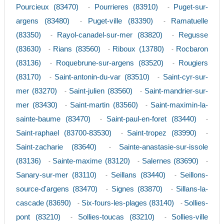
Pourcieux (83470)
Pourrieres (83910)
Puget-sur-
-
-
argens (83480)
Puget-ville (83390)
Ramatuelle
-
-
(83350)
Rayol-canadel-sur-mer (83820)
Regusse
-
-
(83630)
Rians (83560)
Riboux (13780)
Rocbaron
-
-
-
(83136)
Roquebrune-sur-argens (83520)
Rougiers
-
-
(83170)
Saint-antonin-du-var (83510)
Saint-cyr-sur-
-
-
mer (83270)
Saint-julien (83560)
Saint-mandrier-sur-
-
-
mer (83430)
Saint-martin (83560)
Saint-maximin-la-
-
-
sainte-baume (83470)
Saint-paul-en-foret (83440)
-
-
Saint-raphael (83700-83530)
Saint-tropez (83990)
-
-
Saint-zacharie (83640)
Sainte-anastasie-sur-issole
-
(83136)
Sainte-maxime (83120)
Salernes (83690)
-
-
-
Sanary-sur-mer (83110)
Seillans (83440)
Seillons-
-
-
source-d'argens (83470)
Signes (83870)
Sillans-la-
-
-
cascade (83690)
Six-fours-les-plages (83140)
Sollies-
-
-
pont (83210)
Sollies-toucas (83210)
Sollies-ville
-
-